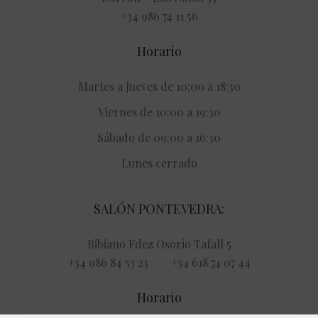
+34 986 74 11 56
Horario
Martes a Jueves de 10:00 a 18:30
Viernes de 10:00 a 19:30
Sábado de 09:00 a 16:30
Lunes cerrado
SALÓN PONTEVEDRA:
Bibiano Fdez Osorio Tafall 5
+34 986 84 53 23 +34 618 74 07 44
Horario