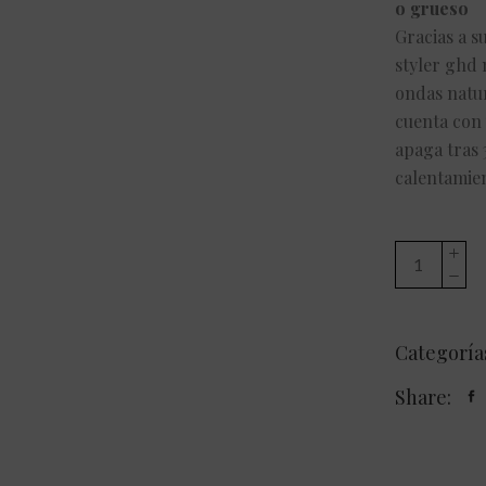
o grueso
Gracias a s
styler ghd 
ondas natur
cuenta con
apaga tras 
calentamien
PLANCHA
DE
PELO
GHD
Categoría
MAX
GIFT
Share:
SET
quantity