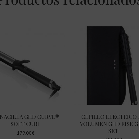
AÑADIR AL CARRITO
AÑADIR AL CARRITO
NACILLA GHD CURVE®
CEPILLO ELÉCTRICO
SOFT CURL
VOLUMEN GHD RISE G
SET
179,00
€