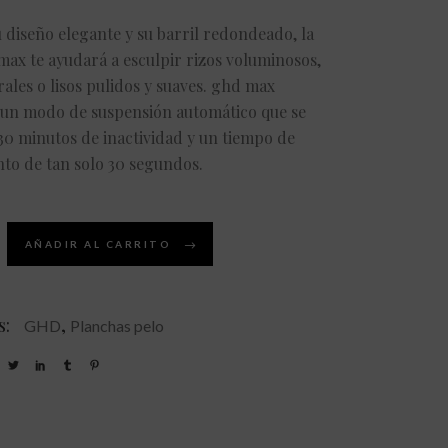
u diseño elegante y su barril redondeado, la
max te ayudará a esculpir rizos voluminosos,
ales o lisos pulidos y suaves. ghd max
 un modo de suspensión automático que se
30 minutos de inactividad y un tiempo de
to de tan solo 30 segundos.
AÑADIR AL CARRITO
s:
,
GHD
Planchas pelo