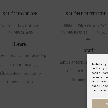
SALÓN DORRÓN:
SALÓN PONTEVEDRA
Dorrón – Los Cotos 55
Bibiano Fdez Osorio Tafal
+34 986 74 11 56
+34 986 84 53 23 +34 618 
44
Horario
Horario
es a Jueves de 10:00 a 18:30
Lunes a Viernes de 09:00 a 
Viernes de 10:00 a 19:30
Tanto Betty 
cookies, y p
Sábado de 09:00 a 15:3
Sábado de 09:00 a 16:30
cookies, par
las audiencia
Domingos cerrado
Lunes cerrado
autorizar el
fines. Puede
momento al r
A