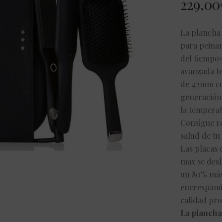
229,00
La plancha 
para peinar
del tiempo
2
avanzada te
de 42mm cu
generación
la temperat
Consigue r
salud de tu 
Las placas 
max se desl
un 80% más 
encrespami
calidad pro
La plancha