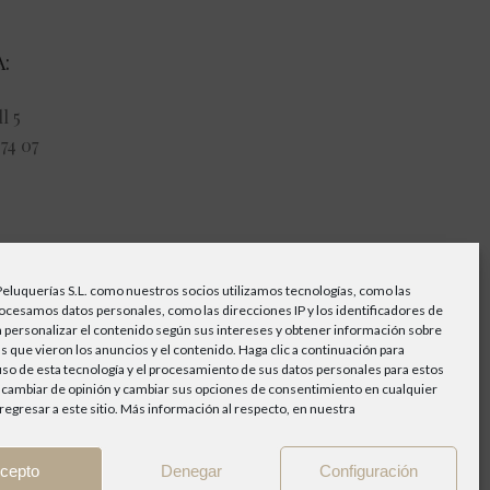
:
l 5
74 07
21:00
Peluquerías S.L. como nuestros socios utilizamos tecnologías, como las
rocesamos datos personales, como las direcciones IP y los identificadores de
0
a personalizar el contenido según sus intereses y obtener información sobre
s que vieron los anuncios y el contenido. Haga clic a continuación para
 uso de esta tecnología y el procesamiento de sus datos personales para estos
 cambiar de opinión y cambiar sus opciones de consentimiento en cualquier
egresar a este sitio. Más información al respecto, en nuestra
cepto
Denegar
Configuración