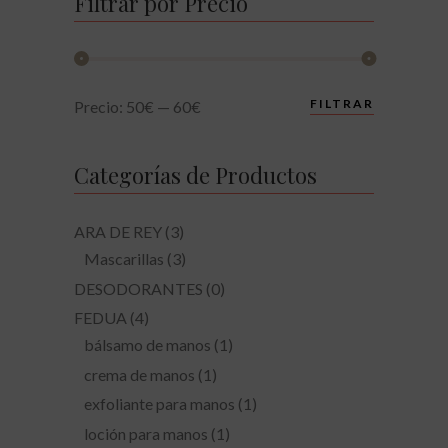
Filtrar por Precio
Precio
Precio
FILTRAR
Precio:
50€
—
60€
mínimo
máximo
Categorías de Productos
ARA DE REY
(3)
Mascarillas
(3)
DESODORANTES
(0)
FEDUA
(4)
bálsamo de manos
(1)
crema de manos
(1)
exfoliante para manos
(1)
loción para manos
(1)