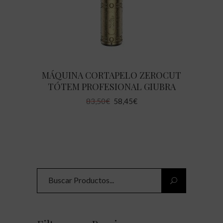
MÁQUINA CORTAPELO ZEROCUT
TÓTEM PROFESIONAL GIUBRA
El
El
83,50
€
58,45
€
precio
precio
original
actual
era:
es:
83,50€.
58,45€.
Search
for: