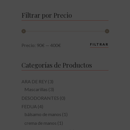
Filtrar por Precio
Precio
Precio
FILTRAR
Precio:
90€
—
400€
mínimo
máximo
Categorías de Productos
ARA DE REY
(3)
Mascarillas
(3)
DESODORANTES
(0)
FEDUA
(4)
bálsamo de manos
(1)
crema de manos
(1)