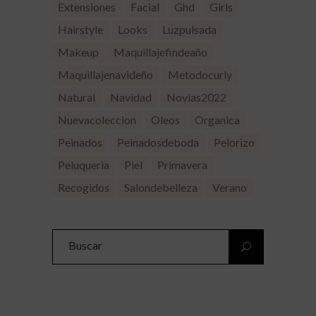
Extensiones
Facial
Ghd
Girls
Hairstyle
Looks
Luzpulsada
Makeup
Maquillajefindeaño
Maquillajenavideño
Metodocurly
Natural
Navidad
Novias2022
Nuevacoleccion
Oleos
Organica
Peinados
Peinadosdeboda
Pelorizo
Peluqueria
Piel
Primavera
Recogidos
Salondebelleza
Verano
Search
for: