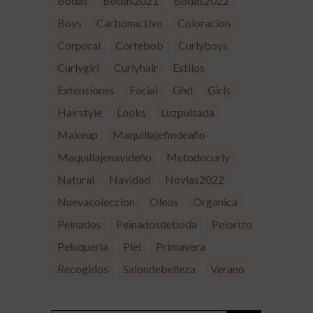
Bodas
Bodas2021
Bodas2022
Boys
Carbonactivo
Coloracion
Corporal
Cortebob
Curlyboys
Curlygirl
Curlyhair
Estilos
Extensiones
Facial
Ghd
Girls
Hairstyle
Looks
Luzpulsada
Makeup
Maquillajefindeaño
Maquillajenavideño
Metodocurly
Natural
Navidad
Novias2022
Nuevacoleccion
Oleos
Organica
Peinados
Peinadosdeboda
Pelorizo
Peluqueria
Piel
Primavera
Recogidos
Salondebelleza
Verano