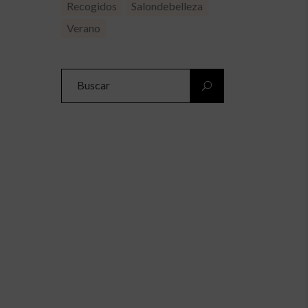
Recogidos
Salondebelleza
Verano
Search
for: