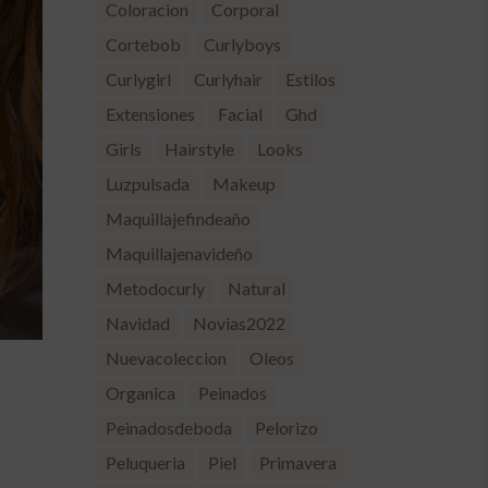
Coloracion
Corporal
Cortebob
Curlyboys
Curlygirl
Curlyhair
Estilos
Extensiones
Facial
Ghd
Girls
Hairstyle
Looks
Luzpulsada
Makeup
Maquillajefindeaño
Maquillajenavideño
Metodocurly
Natural
Navidad
Novias2022
Nuevacoleccion
Oleos
Organica
Peinados
Peinadosdeboda
Pelorizo
Peluqueria
Piel
Primavera