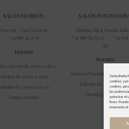
SALÓN DORRÓN:
SALÓN PONTEVEDRA
Dorrón – Los Cotos 55
Bibiano Fdez Osorio Tafal
+34 986 74 11 56
+34 986 84 53 23 +34 618 
44
Horario
Horario
es a Jueves de 10:00 a 18:30
Lunes a Viernes de 09:00 a 
Viernes de 10:00 a 19:30
Tanto Betty 
cookies, y p
Sábado de 09:00 a 15:3
Sábado de 09:00 a 16:30
cookies, par
las audiencia
Domingos cerrado
Lunes cerrado
autorizar el
fines. Puede
momento al r
A