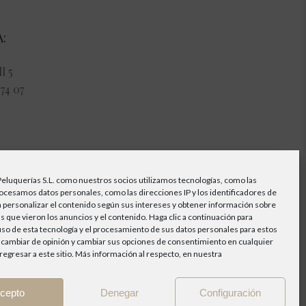
:
l 5
74 07
21:00
Peluquerías S.L. como nuestros socios utilizamos tecnologías, como las
rocesamos datos personales, como las direcciones IP y los identificadores de
0
a personalizar el contenido según sus intereses y obtener información sobre
s que vieron los anuncios y el contenido. Haga clic a continuación para
 uso de esta tecnología y el procesamiento de sus datos personales para estos
 cambiar de opinión y cambiar sus opciones de consentimiento en cualquier
egresar a este sitio. Más información al respecto, en nuestra
cepto
Denegar
Configuración