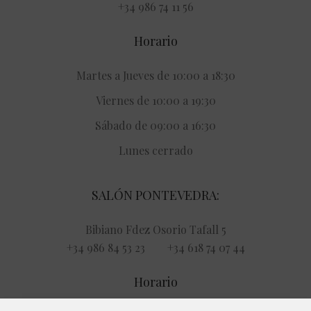
+34 986 74 11 56
Horario
Martes a Jueves de 10:00 a 18:30
Viernes de 10:00 a 19:30
Sábado de 09:00 a 16:30
Lunes cerrado
SALÓN PONTEVEDRA:
Bibiano Fdez Osorio Tafall 5
+34 986 84 53 23 +34 618 74 07 44
Horario