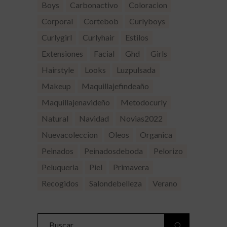
Boys
Carbonactivo
Coloracion
Corporal
Cortebob
Curlyboys
Curlygirl
Curlyhair
Estilos
Extensiones
Facial
Ghd
Girls
Hairstyle
Looks
Luzpulsada
Makeup
Maquillajefindeaño
Maquillajenavideño
Metodocurly
Natural
Navidad
Novias2022
Nuevacoleccion
Oleos
Organica
Peinados
Peinadosdeboda
Pelorizo
Peluqueria
Piel
Primavera
Recogidos
Salondebelleza
Verano
Search