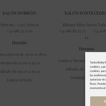
SALÓN DORRÓN:
SALÓN PONTEVEDRA
Dorrón – Los Cotos 55
Bibiano Fdez Osorio Tafal
+34 986 74 11 56
+34 986 84 53 23 +34 618 
44
Horario
Horario
es a Jueves de 10:00 a 18:30
Lunes a Viernes de 09:00 a 
Viernes de 10:00 a 19:30
Tanto Betty 
cookies, y p
Sábado de 09:00 a 15:3
Sábado de 09:00 a 16:30
cookies, par
las audiencia
Domingos cerrado
Lunes cerrado
autorizar el
fines. Puede
momento al r
A