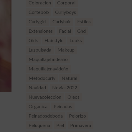
Coloracion
Corporal
Cortebob
Curlyboys
Curlygirl
Curlyhair
Estilos
Extensiones
Facial
Ghd
Girls
Hairstyle
Looks
Luzpulsada
Makeup
Maquillajefindeaño
Maquillajenavideño
Metodocurly
Natural
Navidad
Novias2022
Nuevacoleccion
Oleos
Organica
Peinados
Peinadosdeboda
Pelorizo
Peluqueria
Piel
Primavera