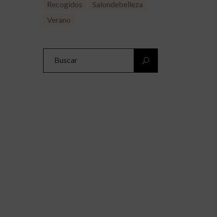
Recogidos
Salondebelleza
Verano
Search
for: