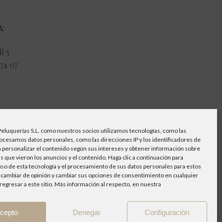
:
l 5
74 07
21:00
Peluquerías S.L. como nuestros socios utilizamos tecnologías, como las
rocesamos datos personales, como las direcciones IP y los identificadores de
0
a personalizar el contenido según sus intereses y obtener información sobre
s que vieron los anuncios y el contenido. Haga clic a continuación para
 uso de esta tecnología y el procesamiento de sus datos personales para estos
 cambiar de opinión y cambiar sus opciones de consentimiento en cualquier
egresar a este sitio. Más información al respecto, en nuestra
cepto
Denegar
Configuración