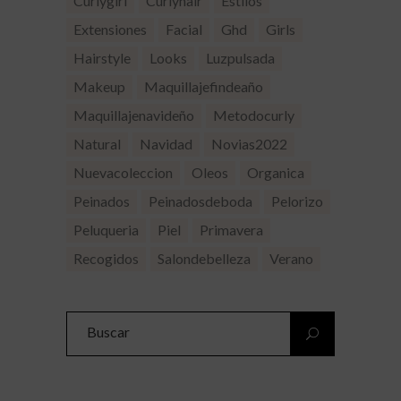
Curlygirl
Curlyhair
Estilos
Extensiones
Facial
Ghd
Girls
Hairstyle
Looks
Luzpulsada
Makeup
Maquillajefindeaño
Maquillajenavideño
Metodocurly
Natural
Navidad
Novias2022
Nuevacoleccion
Oleos
Organica
Peinados
Peinadosdeboda
Pelorizo
Peluqueria
Piel
Primavera
Recogidos
Salondebelleza
Verano
Search
for: