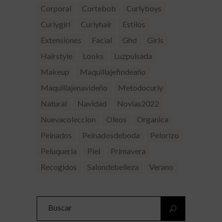
Corporal
Cortebob
Curlyboys
Curlygirl
Curlyhair
Estilos
Extensiones
Facial
Ghd
Girls
Hairstyle
Looks
Luzpulsada
Makeup
Maquillajefindeaño
Maquillajenavideño
Metodocurly
Natural
Navidad
Novias2022
Nuevacoleccion
Oleos
Organica
Peinados
Peinadosdeboda
Pelorizo
Peluqueria
Piel
Primavera
Recogidos
Salondebelleza
Verano
Search
for: