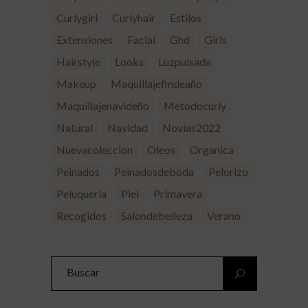
Curlygirl
Curlyhair
Estilos
Extensiones
Facial
Ghd
Girls
Hairstyle
Looks
Luzpulsada
Makeup
Maquillajefindeaño
Maquillajenavideño
Metodocurly
Natural
Navidad
Novias2022
Nuevacoleccion
Oleos
Organica
Peinados
Peinadosdeboda
Pelorizo
Peluqueria
Piel
Primavera
Recogidos
Salondebelleza
Verano
Search
for: