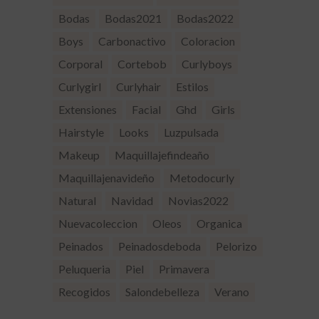
Bodas
Bodas2021
Bodas2022
Boys
Carbonactivo
Coloracion
Corporal
Cortebob
Curlyboys
Curlygirl
Curlyhair
Estilos
Extensiones
Facial
Ghd
Girls
Hairstyle
Looks
Luzpulsada
Makeup
Maquillajefindeaño
Maquillajenavideño
Metodocurly
Natural
Navidad
Novias2022
Nuevacoleccion
Oleos
Organica
Peinados
Peinadosdeboda
Pelorizo
Peluqueria
Piel
Primavera
Recogidos
Salondebelleza
Verano